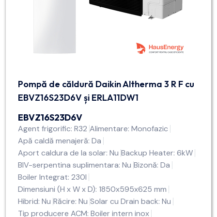
Pompă de căldură Daikin Altherma 3 R F cu
EBVZ16S23D6V și ERLA11DW1
EBVZ16S23D6V
Agent frigorific: R32
Alimentare: Monofazic
Apă caldă menajeră: Da
Aport caldura de la solar: Nu
Backup Heater: 6kW
BIV-serpentina suplimentara: Nu
Bizonă: Da
Boiler Integrat: 230l
Dimensiuni (H x W x D): 1850x595x625 mm
Hibrid: Nu
Răcire: Nu
Solar cu Drain back: Nu
Tip producere ACM: Boiler intern inox