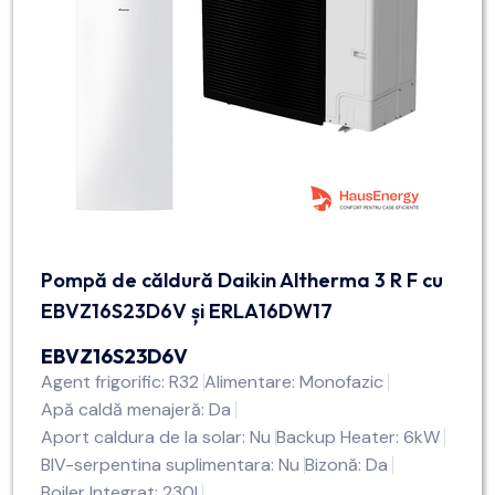
Pompă de căldură Daikin Altherma 3 R F cu
EBVZ16S23D6V și ERLA16DW17
EBVZ16S23D6V
Agent frigorific: R32
Alimentare: Monofazic
Apă caldă menajeră: Da
Aport caldura de la solar: Nu
Backup Heater: 6kW
BIV-serpentina suplimentara: Nu
Bizonă: Da
Boiler Integrat: 230l