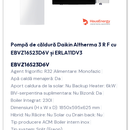
Pompă de căldură Daikin Altherma 3 R F cu
EBVZ16S23D6V și ERLA11DV3
EBVZ16S23D6V
Agent frigorific: R32
Alimentare: Monofazic
Apă caldă menajeră: Da
Aport caldura de la solar: Nu
Backup Heater: 6kW
BIV-serpentina suplimentara: Nu
Bizonă: Da
Boiler Integrat: 230l
Dimensiuni (H x W x D): 1850x595x625 mm
Hibrid: Nu
Răcire: Nu
Solar cu Drain back: Nu
Tip producere ACM: Boiler intern inox
Tip system: Split (Freon)