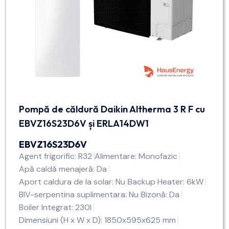
Pompă de căldură Daikin Altherma 3 R F cu
EBVZ16S23D6V și ERLA14DW1
EBVZ16S23D6V
Agent frigorific: R32
Alimentare: Monofazic
Apă caldă menajeră: Da
Aport caldura de la solar: Nu
Backup Heater: 6kW
BIV-serpentina suplimentara: Nu
Bizonă: Da
Boiler Integrat: 230l
Dimensiuni (H x W x D): 1850x595x625 mm