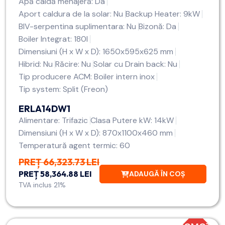
Apă caldă menajeră: Da
Aport caldura de la solar: Nu
Backup Heater: 9kW
BIV-serpentina suplimentara: Nu
Bizonă: Da
Boiler Integrat: 180l
Dimensiuni (H x W x D): 1650x595x625 mm
Hibrid: Nu
Răcire: Nu
Solar cu Drain back: Nu
Tip producere ACM: Boiler intern inox
Tip system: Split (Freon)
ERLA14DW1
Alimentare: Trifazic
Clasa Putere kW: 14kW
Dimensiuni (H x W x D): 870x1100x460 mm
Temperatură agent termic: 60
PREȚ 66,323.73 LEI
PREȚ 58,364.88 LEI
ADAUGĂ ÎN COȘ
TVA inclus 21%