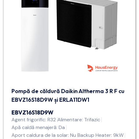
Pompă de căldură Daikin Altherma 3 R F cu
EBVZ16S18D9W și ERLA11DW1
EBVZ16S18D9W
Agent frigorific: R32
Alimentare: Trifazic
Apă caldă menajeră: Da
Aport caldura de la solar: Nu
Backup Heater: 9kW