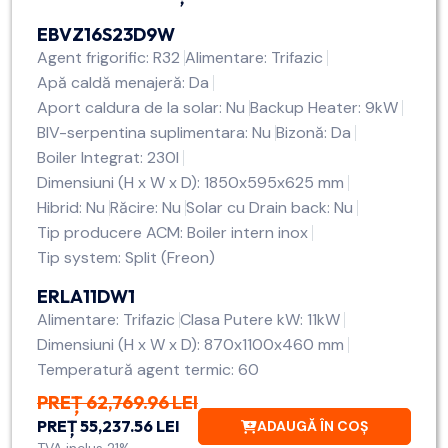
EBVZ16S23D9W
Agent frigorific: R32
Alimentare: Trifazic
Apă caldă menajeră: Da
Aport caldura de la solar: Nu
Backup Heater: 9kW
BIV-serpentina suplimentara: Nu
Bizonă: Da
Boiler Integrat: 230l
Dimensiuni (H x W x D): 1850x595x625 mm
Hibrid: Nu
Răcire: Nu
Solar cu Drain back: Nu
Tip producere ACM: Boiler intern inox
Tip system: Split (Freon)
ERLA11DW1
Alimentare: Trifazic
Clasa Putere kW: 11kW
Dimensiuni (H x W x D): 870x1100x460 mm
Temperatură agent termic: 60
PREȚ 62,769.96 LEI
PREȚ 55,237.56 LEI
ADAUGĂ ÎN COȘ