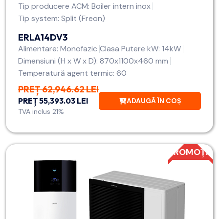
Tip producere ACM: Boiler intern inox
Tip system: Split (Freon)
ERLA14DV3
Alimentare: Monofazic
Clasa Putere kW: 14kW
Dimensiuni (H x W x D): 870x1100x460 mm
Temperatură agent termic: 60
PREȚ 62,946.62 LEI
PREȚ 55,393.03 LEI
ADAUGĂ ÎN COȘ
TVA inclus 21%
PROMOȚIE