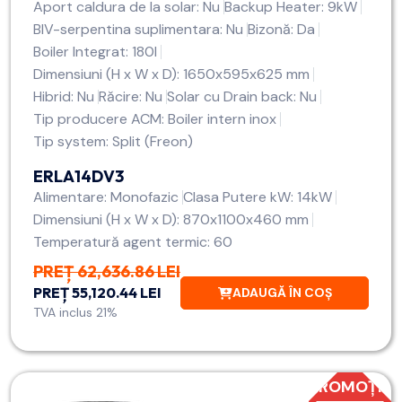
Aport caldura de la solar: Nu
Backup Heater: 9kW
BIV-serpentina suplimentara: Nu
Bizonă: Da
Boiler Integrat: 180l
Dimensiuni (H x W x D): 1650x595x625 mm
Hibrid: Nu
Răcire: Nu
Solar cu Drain back: Nu
Tip producere ACM: Boiler intern inox
Tip system: Split (Freon)
ERLA14DV3
Alimentare: Monofazic
Clasa Putere kW: 14kW
Dimensiuni (H x W x D): 870x1100x460 mm
Temperatură agent termic: 60
PREȚ 62,636.86 LEI
PREȚ 55,120.44 LEI
ADAUGĂ ÎN COȘ
TVA inclus 21%
PROMOȚIE