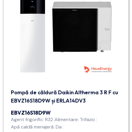
Pompă de căldură Daikin Altherma 3 R F cu
EBVZ16S18D9W și ERLA14DV3
EBVZ16S18D9W
Agent frigorific: R32
Alimentare: Trifazic
Apă caldă menajeră: Da