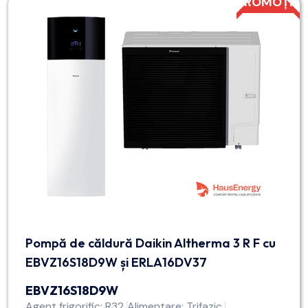
PROMOȚIE
Pompă de căldură Daikin Altherma 3 R F cu
EBVZ16S18D9W și ERLA16DV37
EBVZ16S18D9W
Agent frigorific: R32
Alimentare: Trifazic