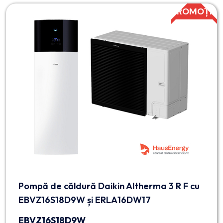
PROMOȚIE
Pompă de căldură Daikin Altherma 3 R F cu
EBVZ16S18D9W și ERLA16DW17
EBVZ16S18D9W