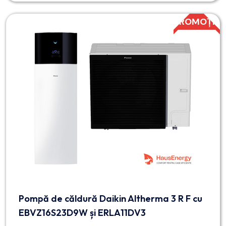
PROMOȚIE
Pompă de căldură Daikin Altherma 3 R F cu
EBVZ16S23D9W și ERLA11DV3