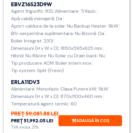
EBVZ16S23D9W
Agent frigorific: R32
Alimentare: Trifazic
Apă caldă menajeră: Da
Aport caldura de la solar: Nu
Backup Heater: 9kW
BIV-serpentina suplimentara: Nu
Bizonă: Da
Boiler Integrat: 230l
Dimensiuni (H x W x D): 1850x595x625 mm
Hibrid: Nu
Răcire: Nu
Solar cu Drain back: Nu
Tip producere ACM: Boiler intern inox
Tip system: Split (Freon)
ERLA11DV3
Alimentare: Monofazic
Clasa Putere kW: 11kW
Dimensiuni (H x W x D): 870x1100x460 mm
Temperatură agent termic: 60
PREȚ 59,081.88 LEI
PREȚ 51,992.05 LEI
ADAUGĂ ÎN COȘ
TVA inclus 21%