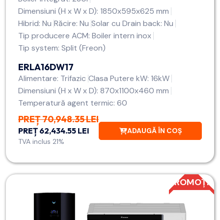
Dimensiuni (H x W x D): 1850x595x625 mm
Hibrid: Nu
Răcire: Nu
Solar cu Drain back: Nu
Tip producere ACM: Boiler intern inox
Tip system: Split (Freon)
ERLA16DW17
Alimentare: Trifazic
Clasa Putere kW: 16kW
Dimensiuni (H x W x D): 870x1100x460 mm
Temperatură agent termic: 60
PREȚ 70,948.35 LEI
PREȚ 62,434.55 LEI
ADAUGĂ ÎN COȘ
TVA inclus 21%
PROMOȚIE