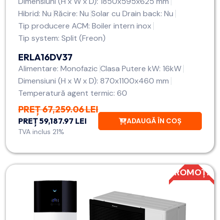
Dimensiuni (H x W x D): 1850x595x625 mm
Hibrid: Nu
Răcire: Nu
Solar cu Drain back: Nu
Tip producere ACM: Boiler intern inox
Tip system: Split (Freon)
ERLA16DV37
Alimentare: Monofazic
Clasa Putere kW: 16kW
Dimensiuni (H x W x D): 870x1100x460 mm
Temperatură agent termic: 60
PREȚ 67,259.06 LEI
PREȚ 59,187.97 LEI
ADAUGĂ ÎN COȘ
TVA inclus 21%
PROMOȚIE