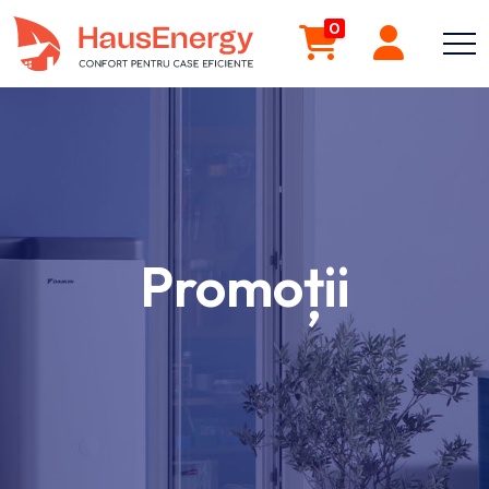
0
Promoții