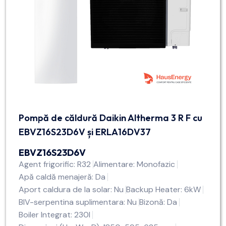
Pompă de căldură Daikin Altherma 3 R F cu
EBVZ16S23D6V și ERLA16DV37
EBVZ16S23D6V
Agent frigorific: R32
Alimentare: Monofazic
Apă caldă menajeră: Da
Aport caldura de la solar: Nu
Backup Heater: 6kW
BIV-serpentina suplimentara: Nu
Bizonă: Da
Boiler Integrat: 230l