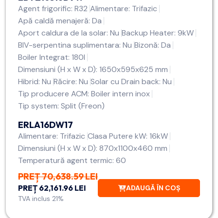
Agent frigorific: R32
Alimentare: Trifazic
Apă caldă menajeră: Da
Aport caldura de la solar: Nu
Backup Heater: 9kW
BIV-serpentina suplimentara: Nu
Bizonă: Da
Boiler Integrat: 180l
Dimensiuni (H x W x D): 1650x595x625 mm
Hibrid: Nu
Răcire: Nu
Solar cu Drain back: Nu
Tip producere ACM: Boiler intern inox
Tip system: Split (Freon)
ERLA16DW17
Alimentare: Trifazic
Clasa Putere kW: 16kW
Dimensiuni (H x W x D): 870x1100x460 mm
Temperatură agent termic: 60
PREȚ 70,638.59 LEI
PREȚ 62,161.96 LEI
ADAUGĂ ÎN COȘ
TVA inclus 21%