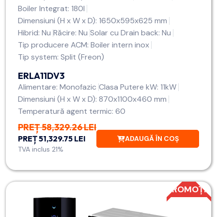
Boiler Integrat: 180l
Dimensiuni (H x W x D): 1650x595x625 mm
Hibrid: Nu
Răcire: Nu
Solar cu Drain back: Nu
Tip producere ACM: Boiler intern inox
Tip system: Split (Freon)
ERLA11DV3
Alimentare: Monofazic
Clasa Putere kW: 11kW
Dimensiuni (H x W x D): 870x1100x460 mm
Temperatură agent termic: 60
PREȚ 58,329.26 LEI
PREȚ 51,329.75 LEI
ADAUGĂ ÎN COȘ
TVA inclus 21%
PROMOȚIE