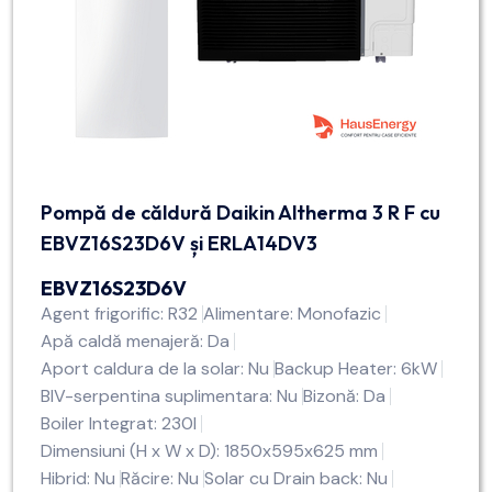
Pompă de căldură Daikin Altherma 3 R F cu
EBVZ16S23D6V și ERLA14DV3
EBVZ16S23D6V
Agent frigorific: R32
Alimentare: Monofazic
Apă caldă menajeră: Da
Aport caldura de la solar: Nu
Backup Heater: 6kW
BIV-serpentina suplimentara: Nu
Bizonă: Da
Boiler Integrat: 230l
Dimensiuni (H x W x D): 1850x595x625 mm
Hibrid: Nu
Răcire: Nu
Solar cu Drain back: Nu