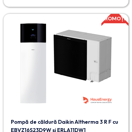
PROMOȚIE
Pompă de căldură Daikin Altherma 3 R F cu
EBVZ16S23D9W și ERLA11DW1