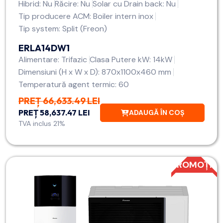
Hibrid: Nu
Răcire: Nu
Solar cu Drain back: Nu
Tip producere ACM: Boiler intern inox
Tip system: Split (Freon)
ERLA14DW1
Alimentare: Trifazic
Clasa Putere kW: 14kW
Dimensiuni (H x W x D): 870x1100x460 mm
Temperatură agent termic: 60
PREȚ 66,633.49 LEI
PREȚ 58,637.47 LEI
ADAUGĂ ÎN COȘ
TVA inclus 21%
PROMOȚIE