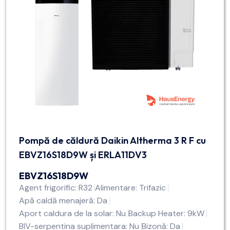
Pompă de căldură Daikin Altherma 3 R F cu
EBVZ16S18D9W și ERLA11DV3
EBVZ16S18D9W
Agent frigorific: R32
Alimentare: Trifazic
Apă caldă menajeră: Da
Aport caldura de la solar: Nu
Backup Heater: 9kW
BIV-serpentina suplimentara: Nu
Bizonă: Da