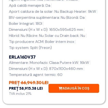
Apă caldă menajeră: Da
Aport caldura de la solar: Nu
Backup Heater: 9kW
BIV-serpentina suplimentara: Nu
Bizonă: Da
Boiler Integrat: 180l
Dimensiuni (H x W x D): 1650x595x625 mm
Hibrid: Nu
Răcire: Nu
Solar cu Drain back: Nu
Tip producere ACM: Boiler intern inox
Tip system: Split (Freon)
ERLA16DV37
Alimentare: Monofazic
Clasa Putere kW: 16kW
Dimensiuni (H x W x D): 870x1100x460 mm
Temperatură agent termic: 60
PREȚ 66,949.30 LEI
PREȚ 58,915.38 LEI
ADAUGĂ ÎN COȘ
TVA inclus 21%