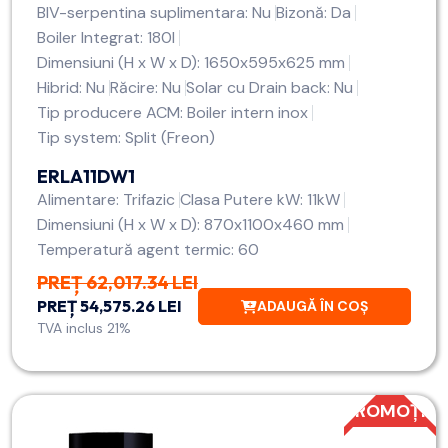
BIV-serpentina suplimentara: Nu
Bizonă: Da
Boiler Integrat: 180l
Dimensiuni (H x W x D): 1650x595x625 mm
Hibrid: Nu
Răcire: Nu
Solar cu Drain back: Nu
Tip producere ACM: Boiler intern inox
Tip system: Split (Freon)
ERLA11DW1
Alimentare: Trifazic
Clasa Putere kW: 11kW
Dimensiuni (H x W x D): 870x1100x460 mm
Temperatură agent termic: 60
PREȚ 62,017.34 LEI
PREȚ 54,575.26 LEI
ADAUGĂ ÎN COȘ
TVA inclus 21%
PROMOȚIE