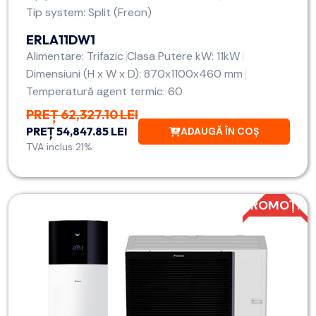
Tip system: Split (Freon)
ERLA11DW1
Alimentare: Trifazic
Clasa Putere kW: 11kW
Dimensiuni (H x W x D): 870x1100x460 mm
Temperatură agent termic: 60
PREȚ 62,327.10 LEI
PREȚ 54,847.85 LEI
ADAUGĂ ÎN COȘ
TVA inclus 21%
PROMOȚIE