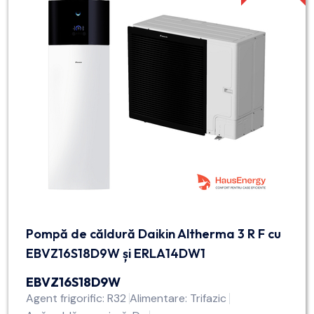
Pompă de căldură Daikin Altherma 3 R F cu
EBVZ16S18D9W și ERLA14DW1
EBVZ16S18D9W
Agent frigorific: R32
Alimentare: Trifazic