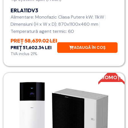
ERLA11DV3
Alimentare: Monofazic
Clasa Putere kW: 11kW
Dimensiuni (H x W x D): 870x1100x460 mm
Temperatură agent termic: 60
PREȚ 58,639.02 LEI
PREȚ 51,602.34 LEI
ADAUGĂ ÎN COȘ
TVA inclus 21%
PROMOȚIE