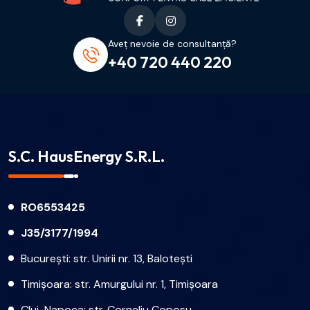
Aveț nevoie de consultanță?
+40 720 440 220
S.C. HausEnergy S.R.L.
RO6553425
J35/3177/1994
București: str. Unirii nr. 13, Balotești
Timișoara: str. Amurgului nr. 1, Timișoara
Cluj-Napoca: str. Corneliu Coposu