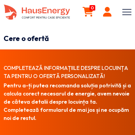
0
Cere o ofertă
COMPLETEAZĂ INFORMAȚIILE DESPRE LOCUINȚA
TA PENTRU O OFERTĂ PERSONALIZATĂ!
Pentru a-ți putea recomanda soluția potrivită și a
calcula corect necesarul de energie, avem nevoie
de câteva detalii despre locuința ta.
Completează formularul de mai jos și ne ocupăm
noi de restul.