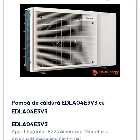
Pompă de căldură EDLA04E3V3 cu
EDLA04E3V3
EDLA04E3V3
Agent frigorific: R32
Alimentare: Monofazic
Apă caldă menajeră: Optional