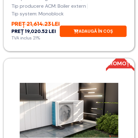
Tip producere ACM: Boiler extern
Tip system: Monoblock
PREȚ 21,614.23 LEI
PREȚ 19,020.52 LEI
ADAUGĂ ÎN COȘ
TVA inclus 21%
PROMOȚIE