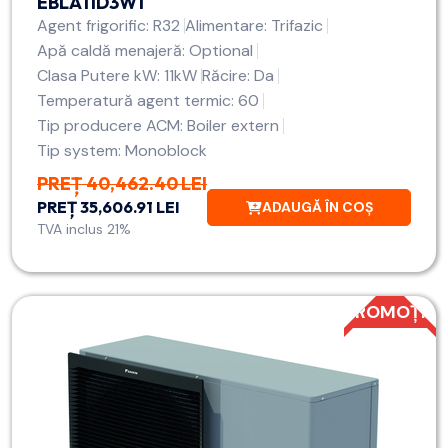
EBLA11D3W1
Agent frigorific: R32
Alimentare: Trifazic
Apă caldă menajeră: Optional
Clasa Putere kW: 11kW
Răcire: Da
Temperatură agent termic: 60
Tip producere ACM: Boiler extern
Tip system: Monoblock
PREȚ 40,462.40 LEI
PREȚ 35,606.91 LEI
ADAUGĂ ÎN COȘ
TVA inclus 21%
PROMOȚIE