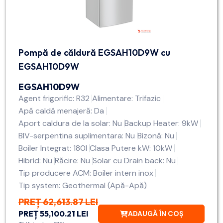
Pompă de căldură EGSAH10D9W cu
EGSAH10D9W
EGSAH10D9W
Agent frigorific: R32
Alimentare: Trifazic
Apă caldă menajeră: Da
Aport caldura de la solar: Nu
Backup Heater: 9kW
BIV-serpentina suplimentara: Nu
Bizonă: Nu
Boiler Integrat: 180l
Clasa Putere kW: 10kW
Hibrid: Nu
Răcire: Nu
Solar cu Drain back: Nu
Tip producere ACM: Boiler intern inox
Tip system: Geothermal (Apă-Apă)
PREȚ 62,613.87 LEI
PREȚ 55,100.21 LEI
ADAUGĂ ÎN COȘ