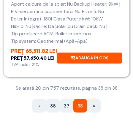
Aport caldura de la solar: Nu
Backup Heater: 9kW
BIV-serpentina suplimentara: Nu
Bizonă: Nu
Boiler Integrat: 180l
Clasa Putere kW: 10kW
Hibrid: Nu
Răcire: Da
Solar cu Drain back: Nu
Tip producere ACM: Boiler intern inox
Tip system: Geothermal (Apă-Apă)
PREȚ 65,511.82 LEI
PREȚ 57,650.40 LEI
ADAUGĂ ÎN COȘ
TVA inclus 21%
Se arată 20 din 757 rezultate, pagina 38 din 38
«
36
37
38
»