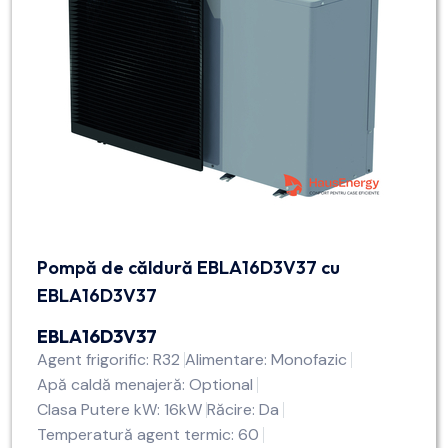
Pompă de căldură EBLA16D3V37 cu
EBLA16D3V37
EBLA16D3V37
Agent frigorific: R32
Alimentare: Monofazic
Apă caldă menajeră: Optional
Clasa Putere kW: 16kW
Răcire: Da
Temperatură agent termic: 60