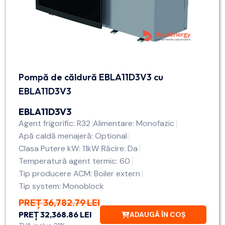
Pompă de căldură EBLA11D3V3 cu
EBLA11D3V3
EBLA11D3V3
Agent frigorific: R32
Alimentare: Monofazic
Apă caldă menajeră: Optional
Clasa Putere kW: 11kW
Răcire: Da
Temperatură agent termic: 60
Tip producere ACM: Boiler extern
Tip system: Monoblock
PREȚ 36,782.79 LEI
PREȚ 32,368.86 LEI
ADAUGĂ ÎN COȘ