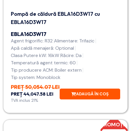
Pompă de căldură EBLA16D3W17 cu
EBLA16D3W17
EBLA16D3W17
Agent frigorific: R32
Alimentare: Trifazic
Apă caldă menajeră: Optional
Clasa Putere kW: 16kW
Răcire: Da
Temperatură agent termic: 60
Tip producere ACM: Boiler extern
Tip system: Monoblock
PREȚ 50,054.07 LEI
PREȚ 44,047.58 LEI
ADAUGĂ ÎN COȘ
TVA inclus 21%
PROMOȚIE