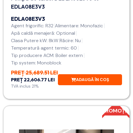
EDLA08E3V3
EDLA08E3V3
Agent frigorific: R32
Alimentare: Monofazic
Apă caldă menajeră: Optional
Clasa Putere kW: 8kW
Răcire: Nu
Temperatură agent termic: 60
Tip producere ACM: Boiler extern
Tip system: Monoblock
PREȚ 25,689.51 LEI
PREȚ 22,606.77 LEI
ADAUGĂ ÎN COȘ
TVA inclus 21%
PROMOȚIE