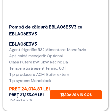
Pompă de căldură EBLA06E3V3 cu
EBLA06E3V3
EBLA06E3V3
Agent frigorific: R32
Alimentare: Monofazic
Apă caldă menajeră: Optional
Clasa Putere kW: 6kW
Răcire: Da
Temperatură agent termic: 60
Tip producere ACM: Boiler extern
Tip system: Monoblock
PREȚ 24,014.87 LEI
PREȚ 21,133.09 LEI
ADAUGĂ ÎN COȘ
TVA inclus 21%