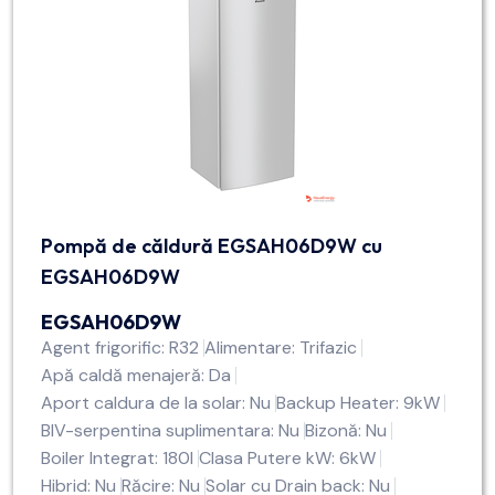
Pompă de căldură EGSAH06D9W cu
EGSAH06D9W
EGSAH06D9W
Agent frigorific: R32
Alimentare: Trifazic
Apă caldă menajeră: Da
Aport caldura de la solar: Nu
Backup Heater: 9kW
BIV-serpentina suplimentara: Nu
Bizonă: Nu
Boiler Integrat: 180l
Clasa Putere kW: 6kW
Hibrid: Nu
Răcire: Nu
Solar cu Drain back: Nu