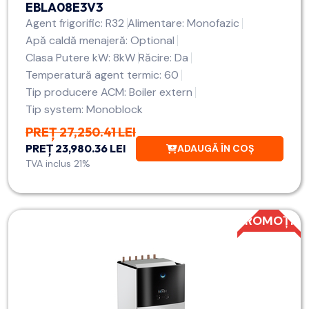
EBLA08E3V3
Agent frigorific: R32
Alimentare: Monofazic
Apă caldă menajeră: Optional
Clasa Putere kW: 8kW
Răcire: Da
Temperatură agent termic: 60
Tip producere ACM: Boiler extern
Tip system: Monoblock
PREȚ 27,250.41 LEI
PREȚ 23,980.36 LEI
ADAUGĂ ÎN COȘ
TVA inclus 21%
PROMOȚIE