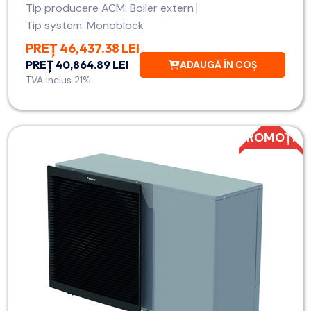
Tip producere ACM: Boiler extern
Tip system: Monoblock
PREȚ 46,437.38 LEI
PREȚ 40,864.89 LEI
ADAUGĂ ÎN COȘ
TVA inclus 21%
PROMOȚIE