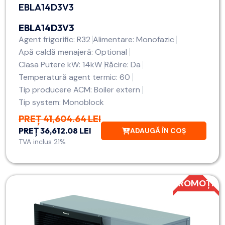
EBLA14D3V3
EBLA14D3V3
Agent frigorific: R32
Alimentare: Monofazic
Apă caldă menajeră: Optional
Clasa Putere kW: 14kW
Răcire: Da
Temperatură agent termic: 60
Tip producere ACM: Boiler extern
Tip system: Monoblock
PREȚ 41,604.64 LEI
PREȚ 36,612.08 LEI
ADAUGĂ ÎN COȘ
TVA inclus 21%
PROMOȚIE