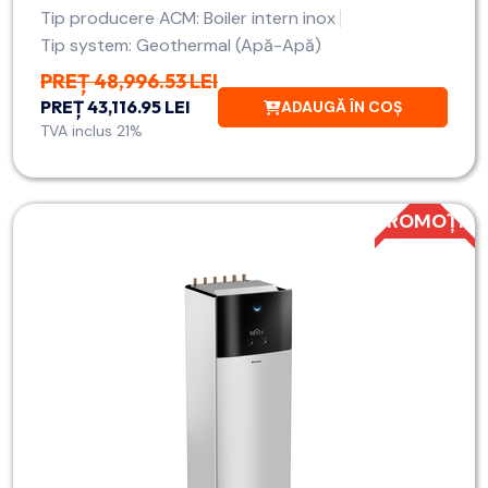
Tip producere ACM: Boiler intern inox
Tip system: Geothermal (Apă-Apă)
PREȚ 48,996.53 LEI
PREȚ 43,116.95 LEI
ADAUGĂ ÎN COȘ
TVA inclus 21%
PROMOȚIE