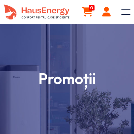
0
Promoții