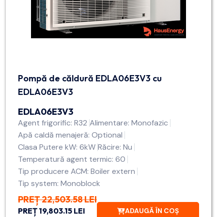
Pompă de căldură EDLA06E3V3 cu
EDLA06E3V3
EDLA06E3V3
Agent frigorific: R32
Alimentare: Monofazic
Apă caldă menajeră: Optional
Clasa Putere kW: 6kW
Răcire: Nu
Temperatură agent termic: 60
Tip producere ACM: Boiler extern
Tip system: Monoblock
PREȚ 22,503.58 LEI
PREȚ 19,803.15 LEI
ADAUGĂ ÎN COȘ