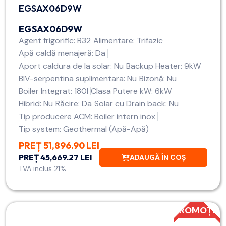
EGSAX06D9W
EGSAX06D9W
Agent frigorific: R32
Alimentare: Trifazic
Apă caldă menajeră: Da
Aport caldura de la solar: Nu
Backup Heater: 9kW
BIV-serpentina suplimentara: Nu
Bizonă: Nu
Boiler Integrat: 180l
Clasa Putere kW: 6kW
Hibrid: Nu
Răcire: Da
Solar cu Drain back: Nu
Tip producere ACM: Boiler intern inox
Tip system: Geothermal (Apă-Apă)
PREȚ 51,896.90 LEI
PREȚ 45,669.27 LEI
ADAUGĂ ÎN COȘ
TVA inclus 21%
PROMOȚIE