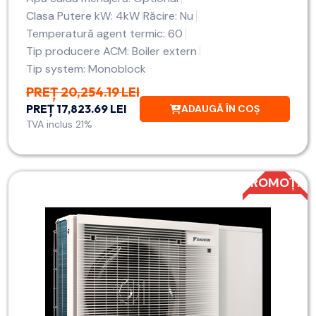
Clasa Putere kW: 4kW
Răcire: Nu
Temperatură agent termic: 60
Tip producere ACM: Boiler extern
Tip system: Monoblock
PREȚ 20,254.19 LEI
PREȚ 17,823.69 LEI
ADAUGĂ ÎN COȘ
TVA inclus 21%
PROMOȚIE