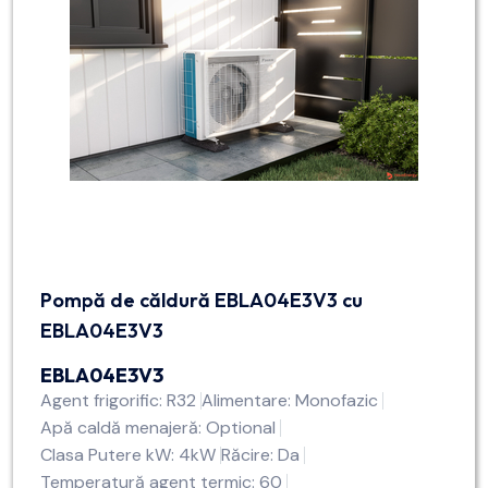
Pompă de căldură EBLA04E3V3 cu
EBLA04E3V3
EBLA04E3V3
Agent frigorific: R32
Alimentare: Monofazic
Apă caldă menajeră: Optional
Clasa Putere kW: 4kW
Răcire: Da
Temperatură agent termic: 60