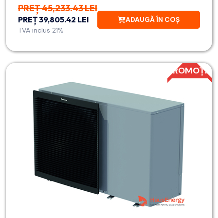
PREȚ 45,233.43 LEI
PREȚ 39,805.42 LEI
ADAUGĂ ÎN COȘ
TVA inclus 21%
PROMOȚIE