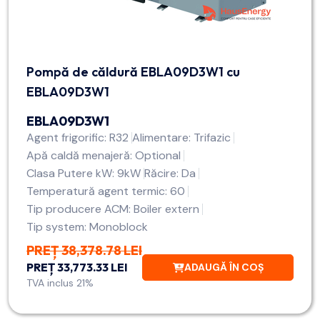
Pompă de căldură EBLA09D3W1 cu
EBLA09D3W1
EBLA09D3W1
Agent frigorific: R32
Alimentare: Trifazic
Apă caldă menajeră: Optional
Clasa Putere kW: 9kW
Răcire: Da
Temperatură agent termic: 60
Tip producere ACM: Boiler extern
Tip system: Monoblock
PREȚ 38,378.78 LEI
PREȚ 33,773.33 LEI
ADAUGĂ ÎN COȘ
TVA inclus 21%