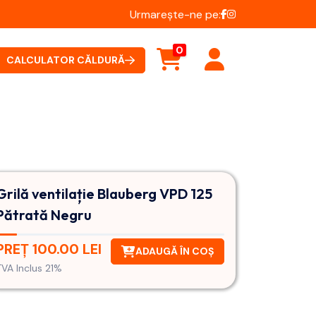
Urmarește-ne pe:
0
CALCULATOR CĂLDURĂ
Grilă ventilație Blauberg VPD 125
Pătrată Negru
PREȚ 100.00 LEI
ADAUGĂ ÎN COȘ
TVA Inclus 21%