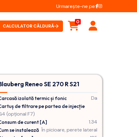
Urmarește-ne pe:
0
CALCULATOR CĂLDURĂ
Blauberg Reneo SE 270 R S21
Da
Carcasă izolată termic și fonic
Cartuș de filtrare pe partea de injecție
G4 (opțional F7)
1.34
Consum de curent [A]
În picioare, perete lateral
Cum se instalează