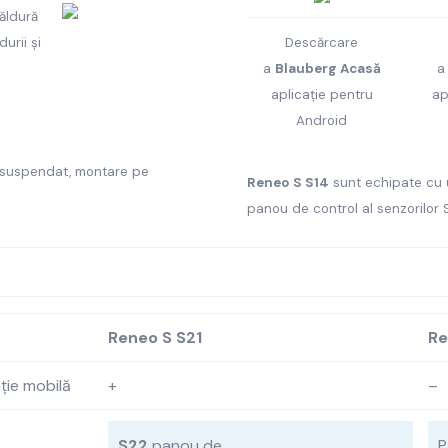
ăldură
urii și
Descărcare
a
Blauberg Acasă
aplicație pentru
ap
Android
n suspendat, montare pe
Reneo S S14
sunt echipate cu u
panou de control al senzorilor 
Reneo S S21
Re
ație mobilă
+
–
S22
panou de
P