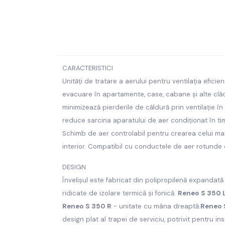
CARACTERISTICI
Unități de tratare a aerului pentru ventilația eficie
evacuare în apartamente, case, cabane și alte clădi
minimizează pierderile de căldură prin ventilație în
reduce sarcina aparatului de aer condiționat în ti
Schimb de aer controlabil pentru crearea celui mai
interior.
Compatibil cu conductele de aer rotunde
DESIGN
Învelișul este fabricat din polipropilenă expandată 
ridicate de izolare termică și fonică.
Reneo S 350 
Reneo S 350 R
- unitate cu mâna dreaptă.
Reneo 
design plat al trapei de serviciu, potrivit pentru i