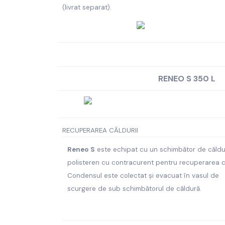
(livrat separat).
RENEO S 350 L
RECUPERAREA CĂLDURII
Reneo S
este echipat cu un schimbător de căldu
polisteren cu contracurent pentru recuperarea că
Condensul este colectat și evacuat în vasul de
scurgere de sub schimbătorul de căldură.