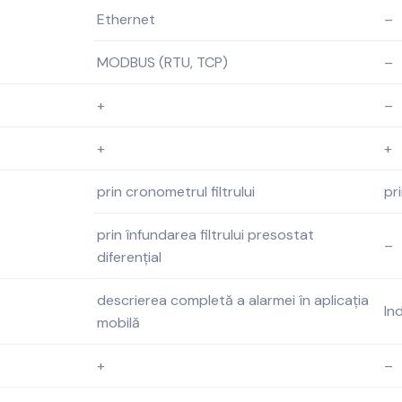
Ethernet
–
MODBUS (RTU, TCP)
–
+
–
+
+
prin cronometrul filtrului
pr
prin înfundarea filtrului presostat
–
diferențial
descrierea completă a alarmei în aplicația
In
mobilă
+
–