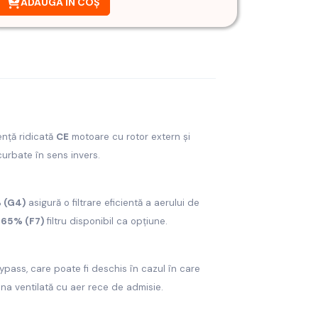
ADAUGĂ ÎN COȘ
ență ridicată
CE
motoare cu rotor extern și
curbate în sens invers.
 (G4)
asigură o filtrare eficientă a aerului de
 65% (F7)
filtru disponibil ca opțiune.
pass, care poate fi deschis în cazul în care
na ventilată cu aer rece de admisie.