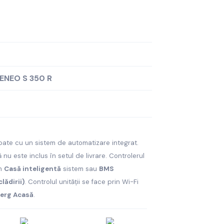
ENEO S 350 R
ipate cu un sistem de automatizare integrat.
 nu este inclus în setul de livrare.
Controlerul
în
Casă inteligentă
sistem sau
BMS
lădirii)
.
Controlul unității se face prin Wi-Fi
erg Acasă
.