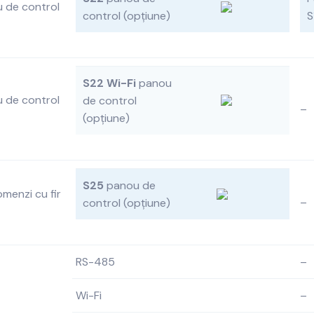
u de control
control (opțiune)
S
S22 Wi-Fi
panou
u de control
de control
–
(opțiune)
S25
panou de
omenzi cu fir
–
control (opțiune)
RS-485
–
Wi-Fi
–