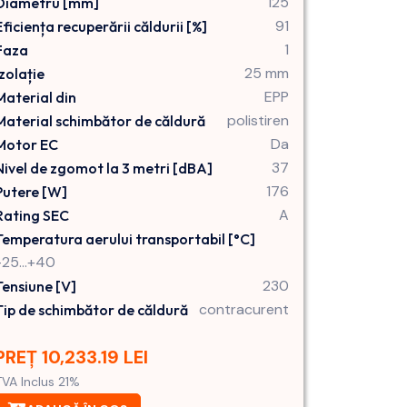
125
Diametru [mm]
91
Eficiența recuperării căldurii [%]
1
Faza
25 mm
Izolație
EPP
Material din
polistiren
Material schimbător de căldură
Da
Motor EC
37
Nivel de zgomot la 3 metri [dBA]
176
Putere [W]
A
Rating SEC
Temperatura aerului transportabil [°C]
-25...+40
230
Tensiune [V]
contracurent
Tip de schimbător de căldură
PREȚ 10,233.19 LEI
TVA Inclus 21%