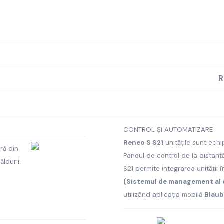
R
CONTROL ȘI AUTOMATIZARE
Reneo S S21
unitățile sunt ech
ră din
Panoul de control de la distanță
ldurii.
S21 permite integrarea unității 
(Sistemul de management al c
utilizând aplicația mobilă
Blaub