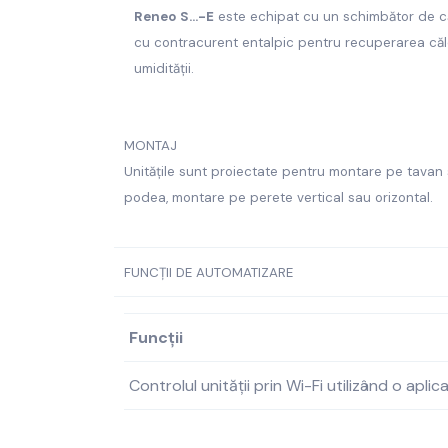
Reneo S...-E
este echipat cu un schimbător de c
cu contracurent entalpic pentru recuperarea căld
umidității.
MONTAJ
Unitățile sunt proiectate pentru montare pe tava
podea, montare pe perete vertical sau orizontal.
FUNCȚII DE AUTOMATIZARE
Funcții
Controlul unității prin Wi-Fi utilizând o aplic