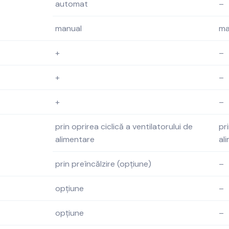
automat
–
manual
ma
+
–
+
–
+
–
prin oprirea ciclică a ventilatorului de
pr
alimentare
al
prin preîncălzire (opțiune)
–
opțiune
–
opțiune
–