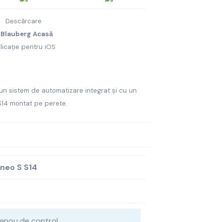
Descărcare
a
Blauberg Acasă
licație pentru iOS
n sistem de automatizare integrat și cu un
S14 montat pe perete.
neo S S14
anou de control