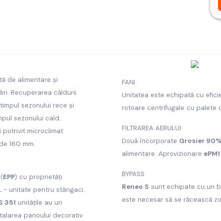
ntă de alimentare și
FANI
ri.
Recuperarea căldurii
Unitatea este echipată cu efici
 timpul sezonului rece și
rotoare centrifugale cu palete 
mpul sezonului cald.
FILTRAREA AERULUI
 potrivit microclimat
Două încorporate
Grosier 90%
 de 160 mm.
alimentare.
Aprovizionare
ePM1
BYPASS
(
EPP
) cu proprietăți
Reneo S
sunt echipate cu un by
L
- unitate pentru stângaci.
este necesar să se răcească zo
S 351
unitățile au un
nstalarea panoului decorativ