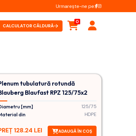
Urmarește-ne pe:
0
CALCULATOR CĂLDURĂ
Plenum tubulatură rotundă
Blauberg Blaufast RPZ 125/75x2
125/75
Diametru [mm]
HDPE
Material din
PREȚ 128.24 LEI
ADAUGĂ ÎN COȘ