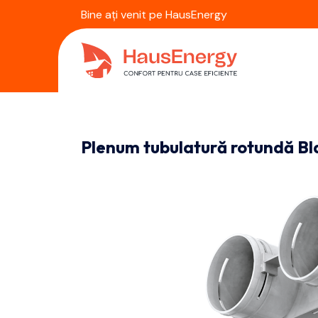
Bine ați venit pe HausEnergy
Plenum tubulatură rotundă Bl