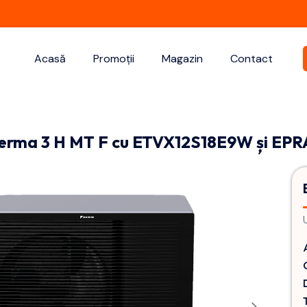
Acasă
Promoții
Magazin
Contact
herma 3 H MT F cu ETVX12S18E9W și EP