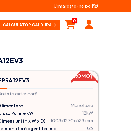
Urmarește-ne pe:
0
CALCULATOR CĂLDURĂ
RA12EV3
PROMOȚIE
EPRA12EV3
Unitate exterioară
Monofazic
Alimentare
12kW
Clasa Putere kW
1003x1270x533 mm
Dimensiuni (H x W x D)
65
Temperatură agent termic