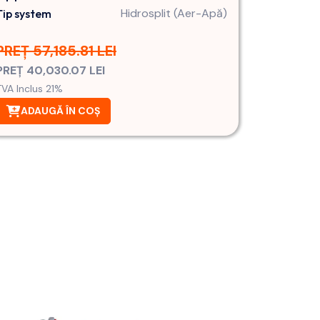
Hidrosplit (Aer-Apă)
Tip system
PREȚ 57,185.81 LEI
PREȚ 40,030.07 LEI
TVA Inclus 21%
ADAUGĂ ÎN COȘ