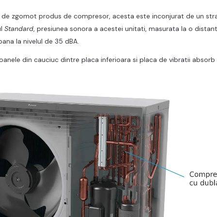
l de zgomot produs de compresor, acesta este inconjurat de un strat
ul
Standard
, presiunea sonora a acestei unitati, masurata la o distan
pana la nivelul de 35 dBA.
poanele din cauciuc dintre placa inferioara si placa de vibratii absor