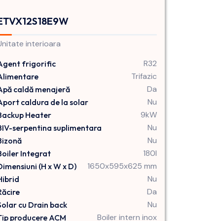
ETVX12S18E9W
Unitate interioara
R32
Agent frigorific
Trifazic
Alimentare
Da
Apă caldă menajeră
Nu
Aport caldura de la solar
9kW
Backup Heater
Nu
BIV-serpentina suplimentara
Nu
Bizonă
180l
Boiler Integrat
1650x595x625 mm
Dimensiuni (H x W x D)
Nu
Hibrid
Da
Răcire
Nu
Solar cu Drain back
Boiler intern inox
Tip producere ACM