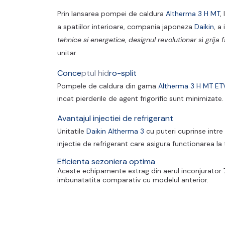
Prin lansarea pompei de caldura
Altherma 3 H MT
,
a spatiilor interioare, compania japoneza
Daikin
, a
tehnice si energetice
,
designul revolutionar
si
grija 
unitar.
Conce
ptul hid
ro-split
Pompele de caldura din gama
Altherma 3 H MT E
incat pierderile de agent frigorific sunt minimizate.
Avantajul injectiei de refrigerant
Unitatile
Daikin Altherma 3
cu puteri cuprinse intr
injectie de refrigerant care asigura functionarea l
Eficienta sezoniera optima
Aceste echipamente extrag din aerul inconjurator 7
imbunatatita comparativ cu modelul anterior.