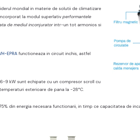
 liderul mondial in materie de solutii de climatizare
 incorporat la modul superlativ
performantele
fata de mediul inconjurator
intr-un tot armonios si
TVH-EPRA
functioneaza in circuit inchis, astfel
e 6-9 kW sunt echipate cu un compresor scroll cu
a temperaturi exterioare de pana la -28°C.
5% din energia necesara functionarii, in timp ce capacitatea de inca