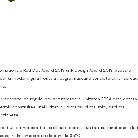
ternationale Red Dot Award 2019 si IF Design Award 2019, aceasta
t si modern, grila frontala neagra mascand ventilatorul, iar carcas
nta.
te necesita, de regula, doua ventilatoare. Unitatea EPRA este dotata
 permis construirea unei unitati cu dimensiuni mai mici, deci mai
unctioneze.
reat un compresor tip scroll care permite unitatii sa functioneze la
menajera la temperaturi de pana la 65°C.