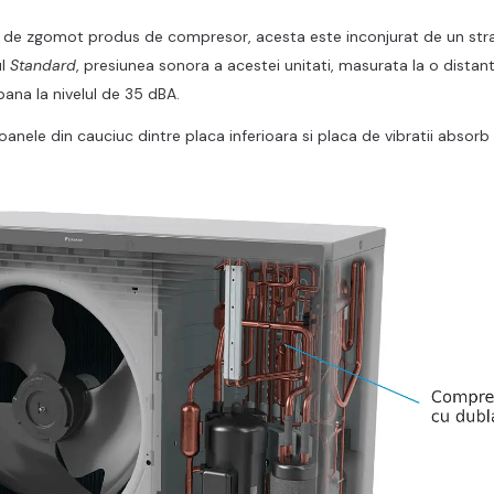
l de zgomot produs de compresor, acesta este inconjurat de un strat
ul
Standard
, presiunea sonora a acestei unitati, masurata la o distan
pana la nivelul de 35 dBA.
poanele din cauciuc dintre placa inferioara si placa de vibratii absor