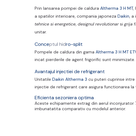
Prin lansarea pompei de caldura
Altherma 3 H MT
,
a spatiilor interioare, compania japoneza
Daikin
, a
tehnice si energetice
,
designul revolutionar
si
grija 
unitar.
Conce
ptul hid
ro-split
Pompele de caldura din gama
Altherma 3 H MT E
incat pierderile de agent frigorific sunt minimizate.
Avantajul injectiei de refrigerant
Unitatile
Daikin Altherma 3
cu puteri cuprinse intr
injectie de refrigerant care asigura functionarea l
Eficienta sezoniera optima
Aceste echipamente extrag din aerul inconjurator 7
imbunatatita comparativ cu modelul anterior.