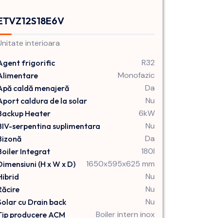
ETVZ12S18E6V
Unitate interioara
R32
Agent frigorific
Monofazic
Alimentare
Da
Apă caldă menajeră
Nu
Aport caldura de la solar
6kW
Backup Heater
Nu
BIV-serpentina suplimentara
Da
Bizonă
180l
Boiler Integrat
1650x595x625 mm
Dimensiuni (H x W x D)
Nu
Hibrid
Nu
Răcire
Nu
Solar cu Drain back
Boiler intern inox
Tip producere ACM