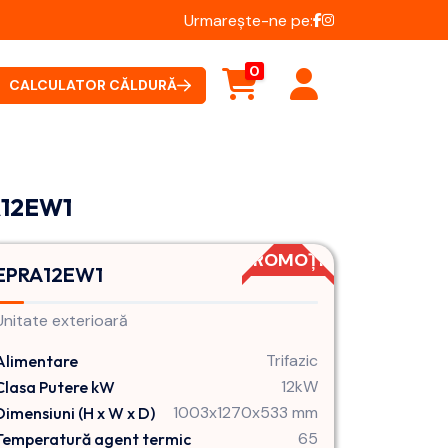
Urmarește-ne pe:
0
CALCULATOR CĂLDURĂ
A12EW1
PROMOȚIE
EPRA12EW1
Unitate exterioară
Trifazic
Alimentare
12kW
Clasa Putere kW
1003x1270x533 mm
Dimensiuni (H x W x D)
65
Temperatură agent termic