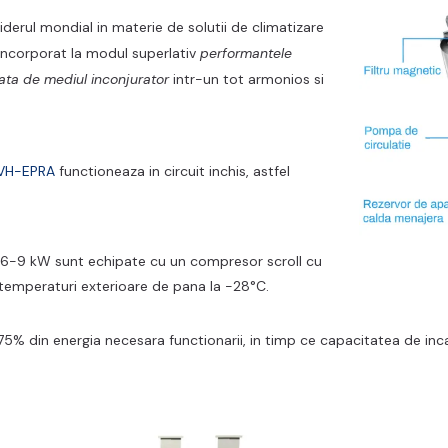
 liderul mondial in materie de solutii de climatizare
 incorporat la modul superlativ
performantele
fata de mediul inconjurator
intr-un tot armonios si
TVH-EPRA
functioneaza in circuit inchis, astfel
e 6-9 kW sunt echipate cu un compresor scroll cu
a temperaturi exterioare de pana la -28°C.
5% din energia necesara functionarii, in timp ce capacitatea de inca