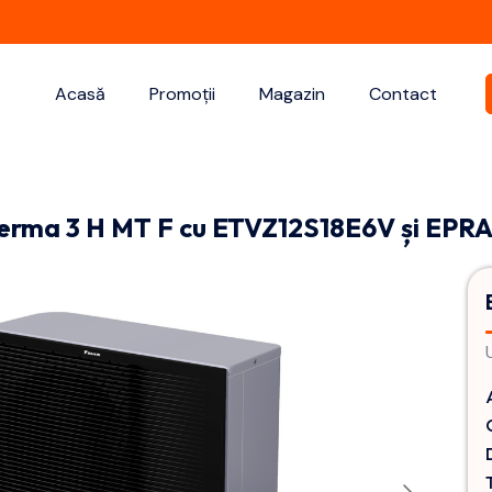
Acasă
Promoții
Magazin
Contact
herma 3 H MT F cu ETVZ12S18E6V și EPR