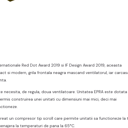
ternationale Red Dot Award 2019 si IF Design Award 2019, aceasta
t si modern, grila frontala neagra mascand ventilatorul, iar carcas
nta.
te necesita, de regula, doua ventilatoare. Unitatea EPRA este dotata
 permis construirea unei unitati cu dimensiuni mai mici, deci mai
unctioneze.
reat un compresor tip scroll care permite unitatii sa functioneze la
menajera la temperaturi de pana la 65°C.