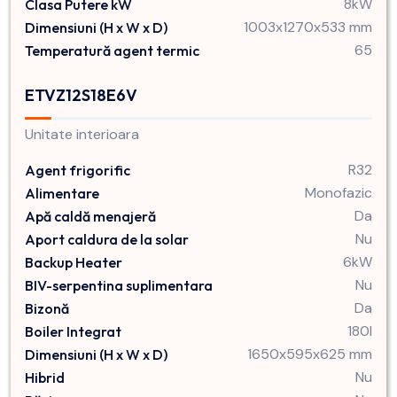
8kW
Clasa Putere kW
1003x1270x533 mm
Dimensiuni (H x W x D)
65
Temperatură agent termic
ETVZ12S18E6V
Unitate interioara
R32
Agent frigorific
Monofazic
Alimentare
Da
Apă caldă menajeră
Nu
Aport caldura de la solar
6kW
Backup Heater
Nu
BIV-serpentina suplimentara
Da
Bizonă
180l
Boiler Integrat
1650x595x625 mm
Dimensiuni (H x W x D)
Nu
Hibrid