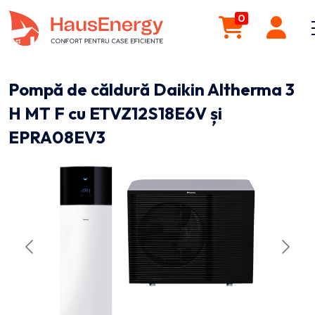
0
Pompă de căldură Daikin Altherma 3
H MT F cu ETVZ12S18E6V și
EPRA08EV3