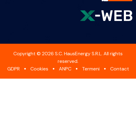
Copyright © 2026 S.C. HausEnergy S.R.L. All rights
reserved.
GDPR
Cookies
ANPC
Termeni
Contact