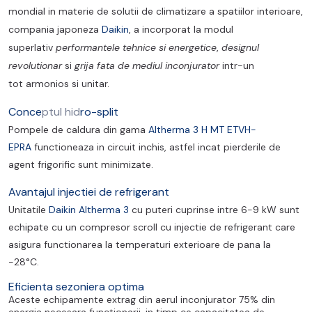
mondial in materie de solutii de climatizare a spatiilor interioare,
compania japoneza
Daikin
, a incorporat la modul
superlativ
performantele tehnice si energetice
,
designul
revolutionar
si
grija fata de mediul inconjurator
intr-un
tot armonios si unitar.
Conce
ptul hid
ro-split
Pompele de caldura din gama
Altherma 3 H MT ETVH-
EPRA
functioneaza in circuit inchis, astfel incat pierderile de
agent frigorific sunt minimizate.
Avantajul injectiei de refrigerant
Unitatile
Daikin Altherma 3
cu puteri cuprinse intre 6-9 kW sunt
echipate cu un compresor scroll cu injectie de refrigerant care
asigura functionarea la temperaturi exterioare de pana la
-28°C.
Eficienta sezoniera optima
Aceste echipamente extrag din aerul inconjurator 75% din
energia necesara functionarii, in timp ce capacitatea de