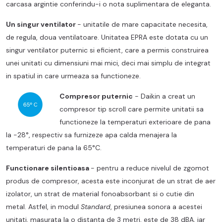
carcasa argintie conferindu-i o nota suplimentara de eleganta.
Un singur ventilator
- unitatile de mare capacitate necesita,
de regula, doua ventilatoare. Unitatea EPRA este dotata cu un
singur ventilator puternic si eficient, care a permis construirea
unei unitati cu dimensiuni mai mici, deci mai simplu de integrat
in spatiul in care urmeaza sa functioneze.
Compresor puternic
-
Daikin a creat un
compresor tip scroll care permite unitatii sa
functioneze la temperaturi exterioare de pana
la -28°, respectiv sa furnizeze apa calda menajera la
temperaturi de pana la 65°C.
Functionare silentioasa
- pentru a reduce nivelul de zgomot
produs de compresor, acesta este inconjurat de un strat de aer
izolator, un strat de material fonoabsorbant si o cutie din
metal. Astfel, in modul
Standard
, presiunea sonora a acestei
unitati, masurata la o distanta de 3 metri, este de 38 dBA, iar