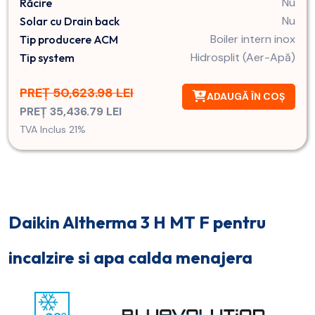
Nu
Răcire
Nu
Solar cu Drain back
Boiler intern inox
Tip producere ACM
Hidrosplit (Aer-Apă)
Tip system
PREȚ 50,623.98 LEI
ADAUGĂ ÎN COȘ
PREȚ 35,436.79 LEI
TVA Inclus 21%
Daikin Altherma 3 H MT F pentru
incalzire si apa calda menajera