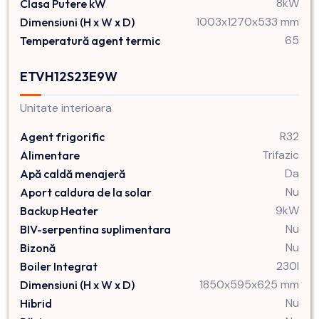
8kW
Clasa Putere kW
1003x1270x533 mm
Dimensiuni (H x W x D)
65
Temperatură agent termic
ETVH12S23E9W
Unitate interioara
R32
Agent frigorific
Trifazic
Alimentare
Da
Apă caldă menajeră
Nu
Aport caldura de la solar
9kW
Backup Heater
Nu
BIV-serpentina suplimentara
Nu
Bizonă
230l
Boiler Integrat
1850x595x625 mm
Dimensiuni (H x W x D)
Nu
Hibrid