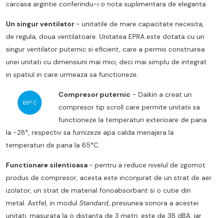
carcasa argintie conferindu-i o nota suplimentara de eleganta.
Un singur ventilator
- unitatile de mare capacitate necesita,
de regula, doua ventilatoare. Unitatea EPRA este dotata cu un
singur ventilator puternic si eficient, care a permis construirea
unei unitati cu dimensiuni mai mici, deci mai simplu de integrat
in spatiul in care urmeaza sa functioneze.
Compresor puternic
-
Daikin a creat un
compresor tip scroll care permite unitatii sa
functioneze la temperaturi exterioare de pana
la -28°, respectiv sa furnizeze apa calda menajera la
temperaturi de pana la 65°C.
Functionare silentioasa
- pentru a reduce nivelul de zgomot
produs de compresor, acesta este inconjurat de un strat de aer
izolator, un strat de material fonoabsorbant si o cutie din
metal. Astfel, in modul
Standard
, presiunea sonora a acestei
unitati, masurata la o distanta de 3 metri, este de 38 dBA, iar