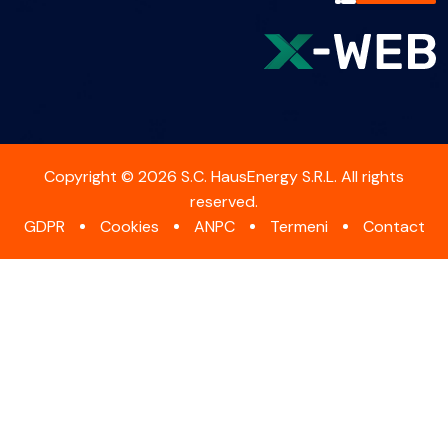
Copyright © 2026 S.C. HausEnergy S.R.L. All rights
reserved.
GDPR
Cookies
ANPC
Termeni
Contact