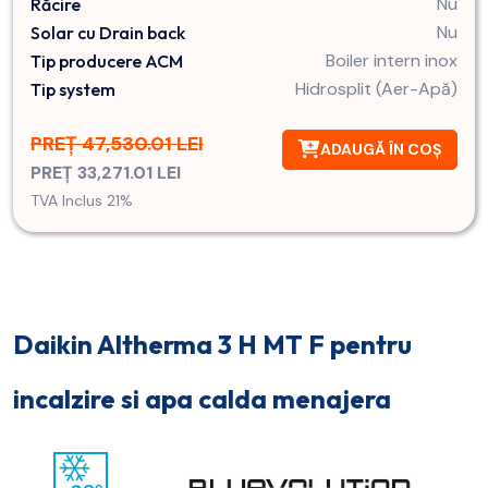
Nu
Răcire
Nu
Solar cu Drain back
Boiler intern inox
Tip producere ACM
Hidrosplit (Aer-Apă)
Tip system
PREȚ 47,530.01 LEI
ADAUGĂ ÎN COȘ
PREȚ 33,271.01 LEI
TVA Inclus 21%
Daikin Altherma 3 H MT F pentru
incalzire si apa calda menajera