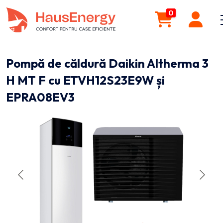
0
Pompă de căldură Daikin Altherma 3
H MT F cu ETVH12S23E9W și
EPRA08EV3