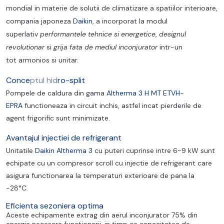
mondial in materie de solutii de climatizare a spatiilor interioare,
compania japoneza
Daikin
, a incorporat la modul
superlativ
performantele tehnice si energetice
,
designul
revolutionar
si
grija fata de mediul inconjurator
intr-un
tot armonios si unitar.
Conce
ptul hid
ro-split
Pompele de caldura din gama
Altherma 3 H MT ETVH-
EPRA
functioneaza in circuit inchis, astfel incat pierderile de
agent frigorific sunt minimizate.
Avantajul injectiei de refrigerant
Unitatile
Daikin Altherma 3
cu puteri cuprinse intre 6-9 kW sunt
echipate cu un compresor scroll cu injectie de refrigerant care
asigura functionarea la temperaturi exterioare de pana la
-28°C.
Eficienta sezoniera optima
Aceste echipamente extrag din aerul inconjurator 75% din
energia necesara functionarii, in timp ce capacitatea de