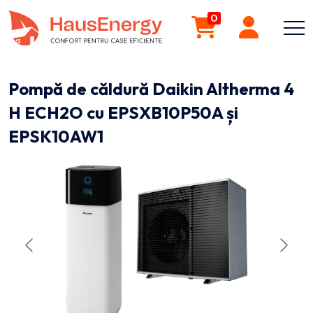
0
Pompă de căldură Daikin Altherma 4
H ECH2O cu EPSXB10P50A și
EPSK10AW1