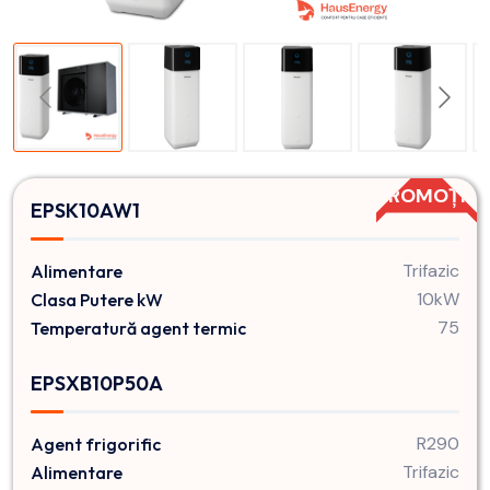
PROMOȚIE
EPSK10AW1
Trifazic
Alimentare
10kW
Clasa Putere kW
75
Temperatură agent termic
EPSXB10P50A
R290
Agent frigorific
Trifazic
Alimentare