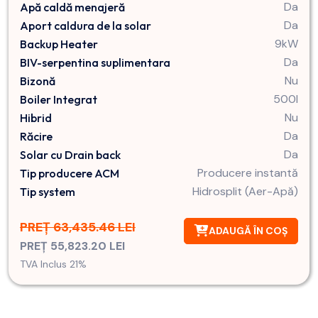
Da
Apă caldă menajeră
Da
Aport caldura de la solar
9kW
Backup Heater
Da
BIV-serpentina suplimentara
Nu
Bizonă
500l
Boiler Integrat
Nu
Hibrid
Da
Răcire
Da
Solar cu Drain back
Producere instantă
Tip producere ACM
Hidrosplit (Aer-Apă)
Tip system
PREȚ 63,435.46 LEI
ADAUGĂ ÎN COȘ
PREȚ 55,823.20 LEI
TVA Inclus 21%