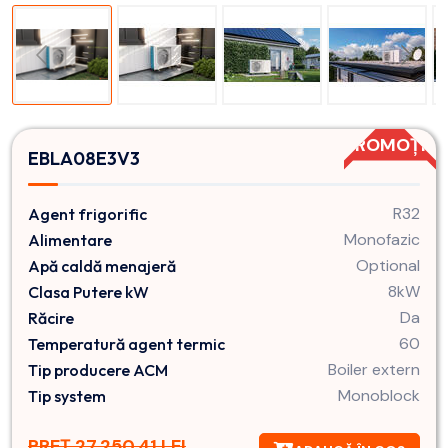
PROMOȚIE
EBLA08E3V3
R32
Agent frigorific
Monofazic
Alimentare
Optional
Apă caldă menajeră
8kW
Clasa Putere kW
Da
Răcire
60
Temperatură agent termic
Boiler extern
Tip producere ACM
Monoblock
Tip system
PREȚ 27,250.41 LEI