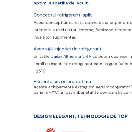
optim in spatiile de locuit.
Conceptul refrigerant-split
Acest concept urmareste obtinerea unor performan
interne si a unei unitati externe, furnizand tempera
incalzitor suplimentar.
Avantajul injectiei de refrigerant
Unitatile
Daikin Altherma 3 R F
cu puteri cuprinse i
scroll cu injectie de refrigerant care asigura funct
°
.
-25
C
Eficienta sezoniera optima
Aceste echipamente extrag din aerul inconjurator 7
pana la -7°C) a fost imbunatatita comparativ cu m
DESIGN ELEGANT, TEHNOLOGIE DE TOP