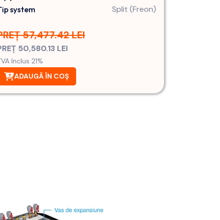
Split (Freon)
Tip system
PREȚ 57,477.42 LEI
PREȚ 50,580.13 LEI
TVA Inclus 21%
ADAUGĂ ÎN COȘ