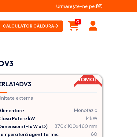
Urmarește-ne pe:
0
CALCULATOR CĂLDURĂ
4DV3
PROMOȚIE
ERLA14DV3
Unitate externa
Monofazic
Alimentare
14kW
Clasa Putere kW
870x1100x460 mm
Dimensiuni (H x W x D)
60
Temperatură agent termic