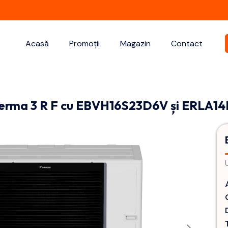
Acasă
Promoții
Magazin
Contact
herma 3 R F cu EBVH16S23D6V și ERLA1