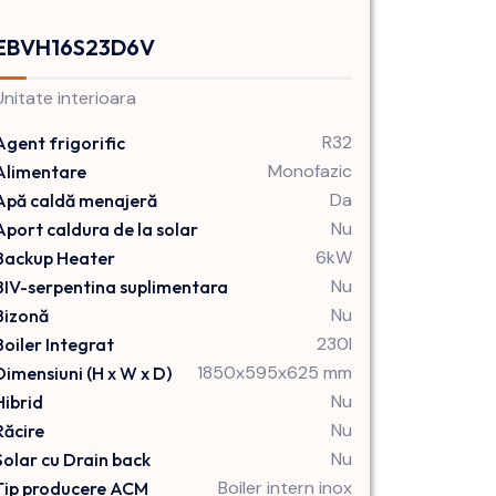
EBVH16S23D6V
Unitate interioara
R32
Agent frigorific
Monofazic
Alimentare
Da
Apă caldă menajeră
Nu
Aport caldura de la solar
6kW
Backup Heater
Nu
BIV-serpentina suplimentara
Nu
Bizonă
230l
Boiler Integrat
1850x595x625 mm
Dimensiuni (H x W x D)
Nu
Hibrid
Nu
Răcire
Nu
Solar cu Drain back
Boiler intern inox
Tip producere ACM