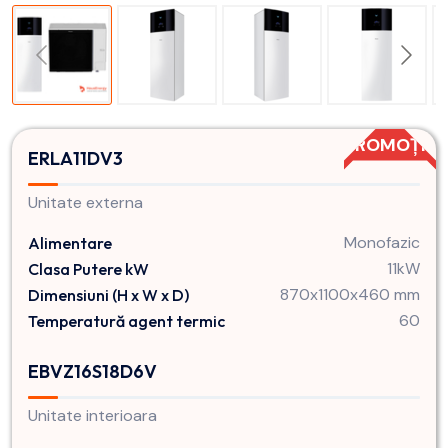
PROMOȚIE
ERLA11DV3
Unitate externa
Monofazic
Alimentare
11kW
Clasa Putere kW
870x1100x460 mm
Dimensiuni (H x W x D)
60
Temperatură agent termic
EBVZ16S18D6V
Unitate interioara