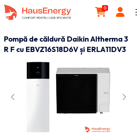
0
Pompă de căldură Daikin Altherma 3
R F cu EBVZ16S18D6V și ERLA11DV3