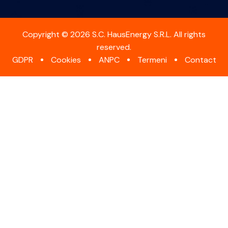
Copyright © 2026 S.C. HausEnergy S.R.L. All rights
reserved.
GDPR
Cookies
ANPC
Termeni
Contact