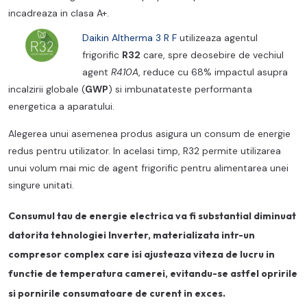
incadreaza in clasa A+.
Daikin Altherma 3 R F
utilizeaza agentul
frigorific
R32
care, spre deosebire de vechiul
agent
R410A
, reduce cu 68% impactul asupra
incalzirii globale (
GWP
) si imbunatateste performanta
energetica a aparatului.
Alegerea unui asemenea produs asigura un consum de energie
redus pentru utilizator. In acelasi timp, R32 permite utilizarea
unui volum mai mic de agent frigorific pentru alimentarea unei
singure unitati.
Consumul tau de energie electrica va fi substantial diminuat
datorita tehnologiei
Inverter
, materializata intr-un
compresor complex care isi ajusteaza viteza de lucru in
functie de temperatura camerei, evitandu-se astfel opririle
si pornirile consumatoare de curent in exces.