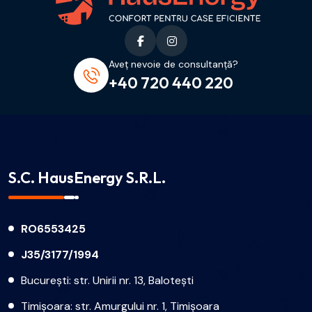
Aveț nevoie de consultanță?
+40 720 440 220
S.C. HausEnergy S.R.L.
RO6553425
J35/3177/1994
București: str. Unirii nr. 13, Balotești
Timișoara: str. Amurgului nr. 1, Timișoara