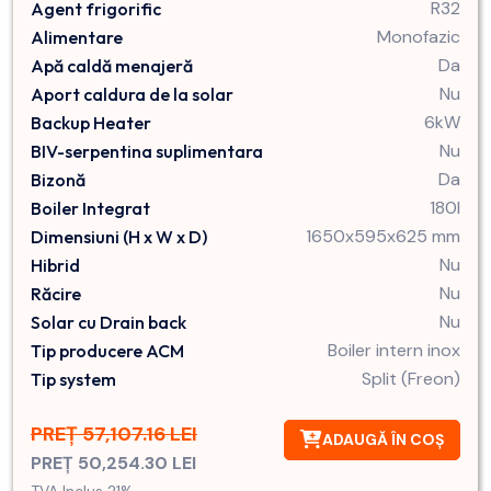
R32
Agent frigorific
Monofazic
Alimentare
Da
Apă caldă menajeră
Nu
Aport caldura de la solar
6kW
Backup Heater
Nu
BIV-serpentina suplimentara
Da
Bizonă
180l
Boiler Integrat
1650x595x625 mm
Dimensiuni (H x W x D)
Nu
Hibrid
Nu
Răcire
Nu
Solar cu Drain back
Boiler intern inox
Tip producere ACM
Split (Freon)
Tip system
PREȚ 57,107.16 LEI
ADAUGĂ ÎN COȘ
PREȚ 50,254.30 LEI
TVA Inclus 21%