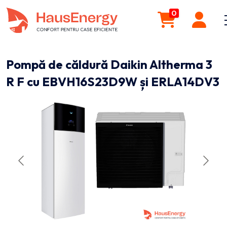
0
Pompă de căldură Daikin Altherma 3
R F cu EBVH16S23D9W și ERLA14DV3