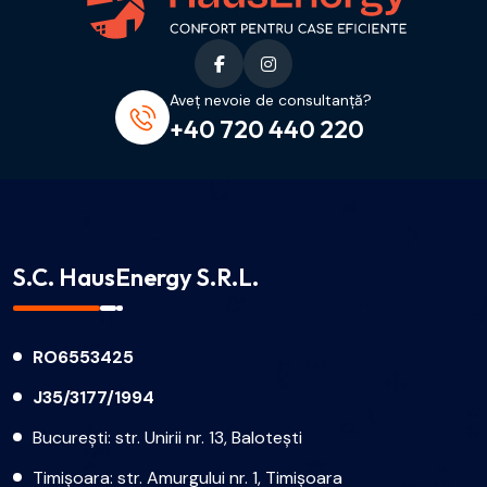
Aveț nevoie de consultanță?
+40 720 440 220
S.C. HausEnergy S.R.L.
RO6553425
J35/3177/1994
București: str. Unirii nr. 13, Balotești
Timișoara: str. Amurgului nr. 1, Timișoara