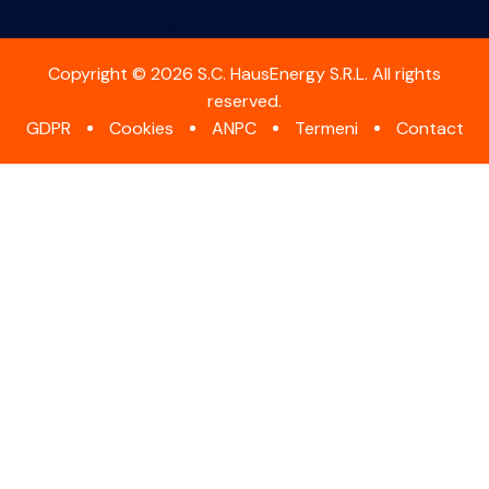
Copyright © 2026 S.C. HausEnergy S.R.L. All rights
reserved.
GDPR
Cookies
ANPC
Termeni
Contact