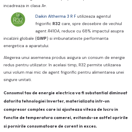
incadreaza in clasa A+.
Daikin Altherma 3 R F
utilizeaza agentul
frigorific
R32
care, spre deosebire de vechiul
agent
R410A
, reduce cu 68% impactul asupra
incalzirii globale (
GWP
) si imbunatateste performanta
energetica a aparatului.
Alegerea unui asemenea produs asigura un consum de energie
redus pentru utilizator. In acelasi timp, R32 permite utilizarea
unui volum mai mic de agent frigorific pentru alimentarea unei
singure unitati.
Consumul tau de energie electrica va fi substantial diminuat
datorita tehnologiei
Inverter
, materializata intr-un
compresor complex care isi ajusteaza viteza de lucru in
functie de temperatura camerei, evitandu-se astfel opririle
si pornirile consumatoare de curent in exces.