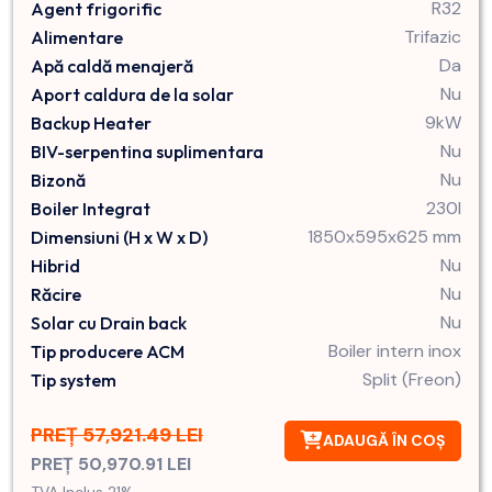
R32
Agent frigorific
Trifazic
Alimentare
Da
Apă caldă menajeră
Nu
Aport caldura de la solar
9kW
Backup Heater
Nu
BIV-serpentina suplimentara
Nu
Bizonă
230l
Boiler Integrat
1850x595x625 mm
Dimensiuni (H x W x D)
Nu
Hibrid
Nu
Răcire
Nu
Solar cu Drain back
Boiler intern inox
Tip producere ACM
Split (Freon)
Tip system
PREȚ 57,921.49 LEI
ADAUGĂ ÎN COȘ
PREȚ 50,970.91 LEI
TVA Inclus 21%