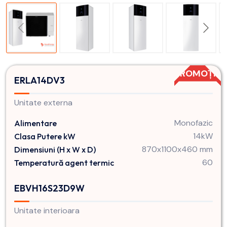
PROMOȚIE
ERLA14DV3
Unitate externa
Monofazic
Alimentare
14kW
Clasa Putere kW
870x1100x460 mm
Dimensiuni (H x W x D)
60
Temperatură agent termic
EBVH16S23D9W
Unitate interioara